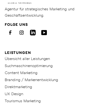
Co.
KG
Gehe
Agentur für strategisches Marketing und
zur
Geschäftsentwicklung.
Homepage
FOLGE UNS
von
KITICON
Facebook
Instagram
LinkedIn
Youtube
LEISTUNGEN
Übersicht aller Leistungen
Suchmaschinenoptimierung
Content Marketing
Branding / Markenentwicklung
Direktmarketing
UX Design
Tourismus Marketing