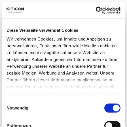
Bereichsleitung
Marketing Manager:in
Diese Webseite verwendet Cookies
Marketing Spezialist:in
Wir verwenden Cookies, um Inhalte und Anzeigen zu
personalisieren, Funktionen für soziale Medien anbieten
zu können und die Zugriffe auf unsere Website zu
Auszubildende:r/Student:in
analysieren. Außerdem geben wir Informationen zu Ihrer
Verwendung unserer Website an unsere Partner für
Sonstiges
soziale Medien, Werbung und Analysen weiter. Unsere
Partner führen diese Informationen möglicherweise mit
weiteren Daten zusammen, die Sie ihnen bereitgestellt
Ich akzeptiere die
Datenschutzerklärung
*
haben oder die sie im Rahmen Ihrer Nutzung der Dienste
gesammelt haben.
Einwilligungsauswahl
Notwendig
Präferenzen