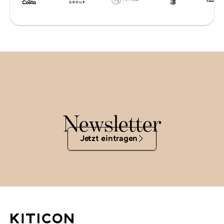
Newsletter
Jetzt
Jetzt eintragen
eintragen
KITICON
GmbH
&