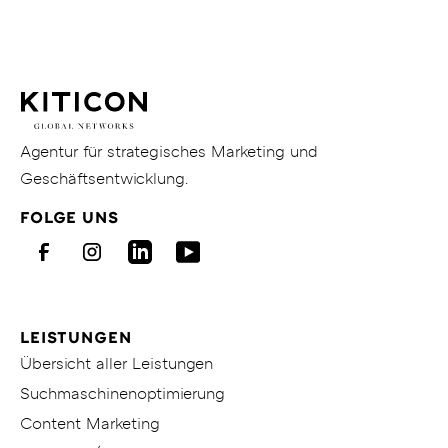
Blogbeiträgen
KITICON
GmbH
&
Co.
KG
Gehe
Agentur für strategisches Marketing und
zur
Geschäftsentwicklung.
Homepage
FOLGE UNS
von
KITICON
Facebook
Instagram
LinkedIn
Youtube
LEISTUNGEN
Übersicht aller Leistungen
Suchmaschinenoptimierung
Content Marketing