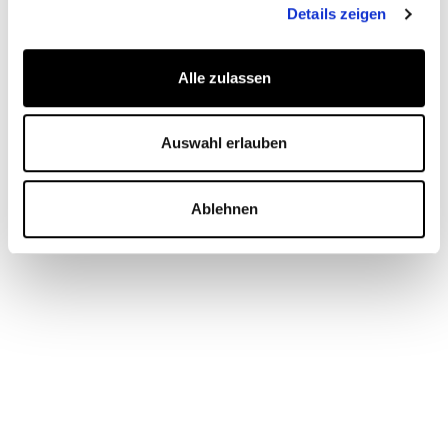
Details zeigen
Wir beraten Sie gerne zum Thema Community
Management in einem
kostenlosen und
unverbindlichen Erstgespräch
.
Alle zulassen
Auswahl erlauben
SIE HABEN FRAGEN?
Ablehnen
Wir helfen Ihnen gerne persönlich.
JASMIN ASKARI
Senior Projekt- und Contentmanagerin
ja@kiticon.global
Termin vereinbaren