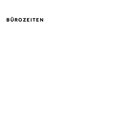
BÜROZEITEN
Mo.–Fr.: 09:00–18:00 Uhr
© KITICON GmbH & Co. KG
2026
| Bonn, Hamburg, München
DE
EN