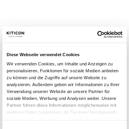
Networks entwickelt crossmediale strategische
Marketing- und Kommunikationskonzepte, individuelle
Analysen sowie innovative Markeninszenierungen für
Unternehmen. Von der qualitativen Beratung über die
kreative Idee bis hin zur digitalen Transformation und
operativen Umsetzung begleitet sie ihre Kunden auf
dem Weg zu dauerhaftem Erfolg. Ihren Hauptsitz hat
Diese Webseite verwendet Cookies
die Agentur in Bonn.
Wir verwenden Cookies, um Inhalte und Anzeigen zu
personalisieren, Funktionen für soziale Medien anbieten
Über acvis GmbH:
zu können und die Zugriffe auf unsere Website zu
analysieren. Außerdem geben wir Informationen zu Ihrer
Die acvis GmbH ist der Entwickler von Travcom24,
Verwendung unserer Website an unsere Partner für
einer innovativen CMS-Lösung, die speziell für die
soziale Medien, Werbung und Analysen weiter. Unsere
Bedürfnisse der Reisebranche entwickelt wurde. Die
Partner führen diese Informationen möglicherweise mit
Plattform vereint modernste Technologie mit
weiteren Daten zusammen, die Sie ihnen bereitgestellt
haben oder die sie im Rahmen Ihrer Nutzung der Dienste
umfassendem Branchenwissen, um
gesammelt haben.
Reiseorganisationen jeder Größe die Werkzeuge zu
Einwilligungsauswahl