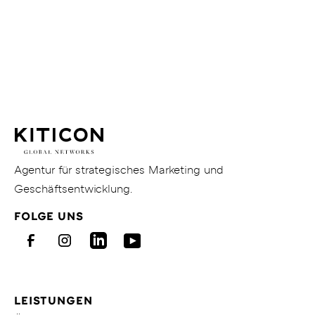
Weitere
Themen
Zu
Zu den Blogbeiträgen
den
Blogbeiträgen
KITICON
GmbH
&
Co.
KG
Gehe
Agentur für strategisches Marketing und
zur
Geschäftsentwicklung.
Homepage
FOLGE UNS
von
KITICON
Facebook
Instagram
LinkedIn
Youtube
LEISTUNGEN