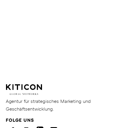
Gruppe
Mehr erfahren
Weitere
Themen
Zu
Zu den Blogbeiträgen
den
Blogbeiträgen
KITICON
GmbH
&
Co.
KG
Gehe
Agentur für strategisches Marketing und
zur
Geschäftsentwicklung.
Homepage
FOLGE UNS
von