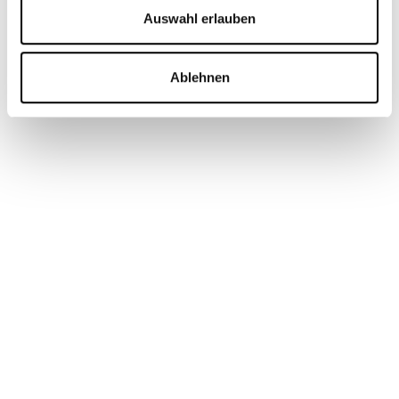
Auswahl erlauben
Ablehnen
BLOG
SEO für KI: So optimieren Sie Ihre
Website für die KI-Suche und generative
Antworten
Mehr erfahren
Weitere
08
.
05
.
2026
Themen