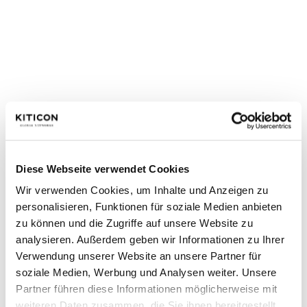
Über TEFRA Travel Logistics
TEFRA Travel Logistics GmbH ist ein Unternehmen der
Schmalz & Schön Gruppe. Als Teil dieser national und
international tätigen, inhabergeführten Firmengruppe
sichert der Gepäckservice seinen Kunden den
perfekten Service von Anfang bis Ende und einen
unbeschwerten Start in ihren Urlaub. Gepäck ist für
Diese Webseite verwendet Cookies
das Unternehmen Vertrauenssache, weshalb
Wir verwenden Cookies, um Inhalte und Anzeigen zu
ausschließlich eine Zusammenarbeit mit ausgesuchten
personalisieren, Funktionen für soziale Medien anbieten
Partnern sowie Zugriff auf ein internationales
zu können und die Zugriffe auf unsere Website zu
analysieren. Außerdem geben wir Informationen zu Ihrer
Verkehrsnetz besteht.
Verwendung unserer Website an unsere Partner für
soziale Medien, Werbung und Analysen weiter. Unsere
Partner führen diese Informationen möglicherweise mit
weiteren Daten zusammen, die Sie ihnen bereitgestellt