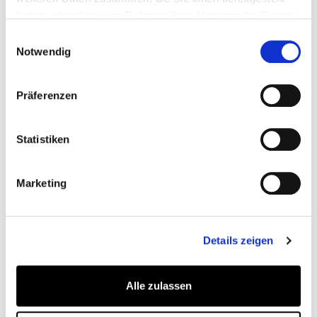
TINA KIRFEL
haben oder die sie im Rahmen Ihrer Nutzung der Dienste
Head & Heart of Company
gesammelt haben.
Einwilligungsauswahl
Notwendig
tk@kiticon.global
Termin vereinbaren
Präferenzen
Statistiken
Weitere Themen
Marketing
05
.
08
.
2026
Details zeigen
Alle zulassen