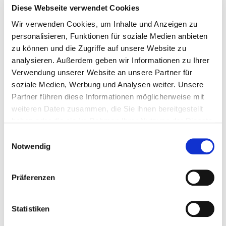
und zeichnet sich durch persönlichen Service, ein
Diese Webseite verwendet Cookies
umfassendes Reiseangebot und attraktive Konditionen
Wir verwenden Cookies, um Inhalte und Anzeigen zu
aus. Worldia ist ausschließlich über Reisebüros
personalisieren, Funktionen für soziale Medien anbieten
buchbar.
zu können und die Zugriffe auf unsere Website zu
analysieren. Außerdem geben wir Informationen zu Ihrer
PR-Kontakt:
Verwendung unserer Website an unsere Partner für
soziale Medien, Werbung und Analysen weiter. Unsere
KITICON GmbH & Co. KG
Partner führen diese Informationen möglicherweise mit
weiteren Daten zusammen, die Sie ihnen bereitgestellt
Tina Kirfel, Geschäftsführerin
haben oder die sie im Rahmen Ihrer Nutzung der Dienste
gesammelt haben.
Einwilligungsauswahl
Sibyllenstraße 18
Notwendig
53173 Bonn
Präferenzen
Tel: +49 172 4339837
Statistiken
presse@kiticon.global