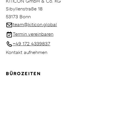
KITICON GmbH & Co. KG
Sibyllenstraße 18
53173 Bonn
team@kiticon.global
Termin vereinbaren
+49 172 4339837
Kontakt aufnehmen
BÜROZEITEN
Mo.–Fr.: 09:00–18:00 Uhr