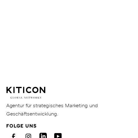
Mehr erfahren
Weitere
Themen
Zu
Zu den Blogbeiträgen
den
Blogbeiträgen
KITICON
GmbH
&
Co.
KG
Gehe
Agentur für strategisches Marketing und
zur
Geschäftsentwicklung.
Homepage
FOLGE UNS
von