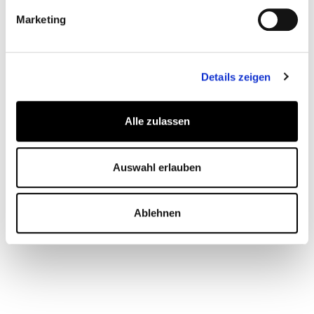
Marketing
Kontakt für Partner-Registrierung:
Details zeigen
WORLDIA Deutschland GmbH
Philipp Seltenheim und Angela Marchenko:
Alle zulassen
Telefon: +49 (0) 30 30806830
Auswahl erlauben
int-am@worldia.com
Ablehnen
HABEN SIE FRAGEN?
Wir helfen Ihnen gerne persönlich.