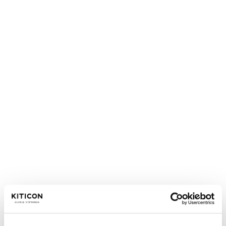
möglich. Zudem lädt WORLDIA am Mittwoch, den 4.
März 2026, um 10:30 Uhr zu einem Brunch mit
exklusiver Training-Session inklusive Q&A rund um
den neuen KI-Assistenten ein. Willkommen sind
sowohl bestehende Partneragenturen als auch weitere
Akteur:innen aus dem Reisevertrieb.
Über WORLDIA Deutschland GmbH:
Worldia ist ein Veranstalter für maßgeschneiderte
Bausteinreisen. Durch Echtzeit-Preise und -
Verfügbarkeiten, wie z. B. Hotels, Züge, Fähren,
Kreuzfahrten, Aktivitäten und Events, ermöglicht
Worldia es, individuelle Reisen weltweit zu erstellen.
Das Unternehmen ist seit über 10 Jahren am Markt