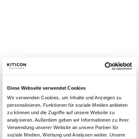
Grafikdesign und eine professionelle, textliche
Konzeption für die Website bildeten die kreative Basis.
Parallel dazu wurde das UX-Design überarbeitet und
die Customer Journey gezielt optimiert, um die
Nutzererfahrung zu verbessern. Authentische Foto-
und Videoshootings vor Ort sorgten für lebendige
Inhalte bei Social Media und auf der Website. Unser
Projektmanagement koordinierte alle Bausteine und
arbeitete dabei eng mit weiteren Dienstleistern des
Kunden zusammen. Durch eine umfassende
Einarbeitung in das Unternehmen und seine Abläufe
Diese Webseite verwendet Cookies
stellten wir sicher, dass die Kernidee und Zielsetzung in
Wir verwenden Cookies, um Inhalte und Anzeigen zu
jedem Schritt konsequent umgesetzt wurden.
personalisieren, Funktionen für soziale Medien anbieten
zu können und die Zugriffe auf unsere Website zu
Ergebnis:
Smieten
analysieren. Außerdem geben wir Informationen zu Ihrer
hat sich als Marke
Verwendung unserer Website an unsere Partner für
soziale Medien, Werbung und Analysen weiter. Unsere
ganzheitlich