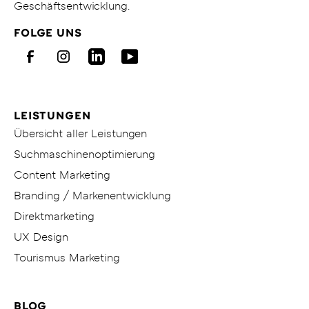
zur
Geschäftsentwicklung.
Homepage
FOLGE UNS
von
KITICON
Facebook
Instagram
LinkedIn
Youtube
LEISTUNGEN
Übersicht aller Leistungen
Suchmaschinenoptimierung
Content Marketing
Branding / Markenentwicklung
Direktmarketing
UX Design
Tourismus Marketing
BLOG